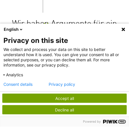
Wir haben Argumente für ein
English
„Wirtschaften
Privacy on this site
mit Zukunft“
zusammengestellt, um
We collect and process your data on this site to better
understand how it is used. You can give your consent to all or
verständlich, faktenbasiert und
selected purposes, or you can decline them all. For more
niedrigschwellig Wege zu
information, see our privacy policy.
einem gerechten, ökologischen
Analytics
und zukunftsfähigen
Consent details
Privacy policy
Wirtschaften aufzuzeigen und
Debatten anzustoßen.
Accept all
Decline all
Powered by